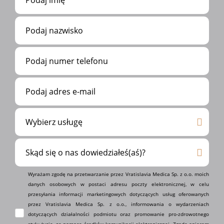
Wyrażam zgodę na przetwarzanie przez Vratislavia Medica Sp. z o.o. moich
danych osobowych w postaci adresu poczty elektronicznej, w celu
przesyłania informacji marketingowych dotyczących usług oferowanych
przez Vratislavia Medica Sp. z o.o., informowania o wydarzeniach
dotyczących działalności podmiotu oraz promowanie pro-zdrowotnego