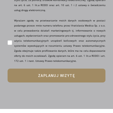
stylu życia, za pomocą środków komunikacji elektronicznej. Zgodę opieram
na art. 6 ust. 1 lit.a RODO oraz art. 10 ust. 1 i 2 ustawy o świadczeniu
usług drogą elektroniczną.
Wyrażam zgodę na przetwarzanie moich danych osobowych w postaci
podanego przeze mnie numeru telefonu przez Vratislavia Medica Sp. z o.o.
w celu prowadzenia działań marketingowych tj. informowanie o nowych
usługach, wydarzeniach oraz promowanie pro-zdrowotnego stylu życia, przy
użyciu telekomunikacyjnych urządzeń końcowych oraz automatycznych
systemów wywołujących w rozumieniu ustawy Prawo telekomunikacyjne.
Zgoda obejmuje także profilowanie danych, które ma na celu dopasowanie
oferty do moich oczekiwań. Zgodę opieram na art. 6 ust. 1 lit.a RODO i art.
172 ust. 1 i nast. Ustawy Prawo telekomunikacyjne.
ZAPLANUJ WIZYTĘ