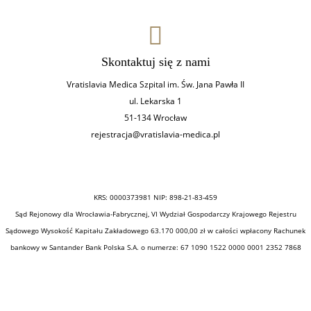
Skontaktuj się z nami
Vratislavia Medica Szpital im. Św. Jana Pawła II
ul. Lekarska 1
51-134 Wrocław
rejestracja@vratislavia-medica.pl
KRS: 0000373981 NIP: 898-21-83-459
Sąd Rejonowy dla Wrocławia-Fabrycznej, VI Wydział Gospodarczy Krajowego Rejestru
Sądowego Wysokość Kapitału Zakładowego 63.170 000,00 zł w całości wpłacony Rachunek
bankowy w Santander Bank Polska S.A. o numerze: 67 1090 1522 0000 0001 2352 7868